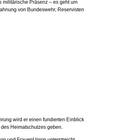
s militärische Präsenz – es geht um
erzahnung von Bundeswehr, Reservisten
ung wird er einen fundierten Einblick
n des Heimatschutzes geben.
n und FrauenUnion unterstreicht,